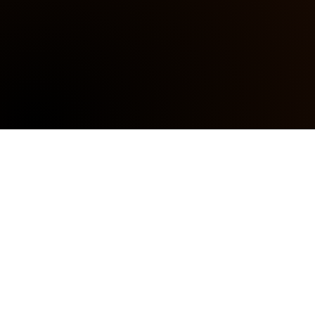
Im 
KI 
Workshop
 lernst du:
Ein klarer Fahrplan, wie du AI Content Writing, Image- 
und Video-Creation konkret in deinem Business 
einsetzt.
1. AI Content Writing