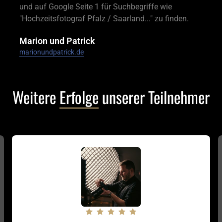
und auf Google Seite 1 für Suchbegriffe wie 
"Hochzeitsfotograf Pfalz / Saarland..." zu finden.
Marion und Patrick
marionundpatrick.de
Weitere 
Erfolge
 unserer Teilnehmer