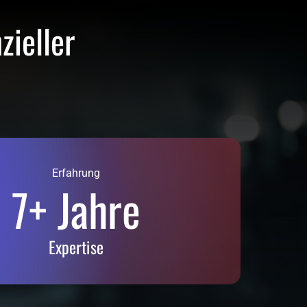
ieller 
Erfahrung
7+ Jahre
Expertise