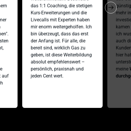
 
das 1:1 Coaching, die stetigen 
günstig, a
Kurs-Erweiterungen und die 
mehr in s
 
Livecalls mit Experten haben 
investiere
mir enorm weitergeholfen. Ich 
kamen dan
. 
bin überzeugt, dass das erst 
ich wusste
n 
der Anfang ist. Für alle, die 
auch die 
bereit sind, wirklich Gas zu 
Kunden fü
geben, ist diese Weiterbildung 
hier hat m
absolut empfehlenswert – 
unterstütz
persönlich, praxisnah und 
meine 
Wu
f 
jeden Cent wert.
durchges