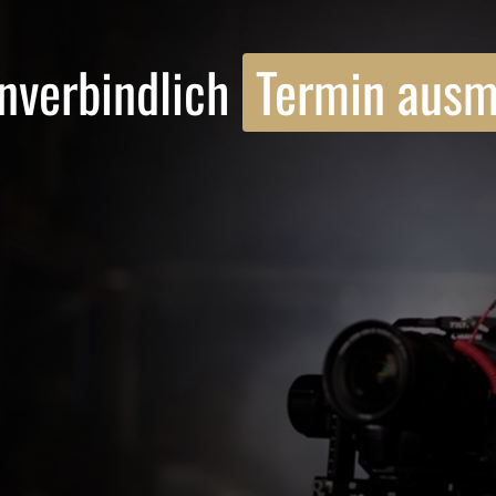
unverbindlich 
Termin 
ausm