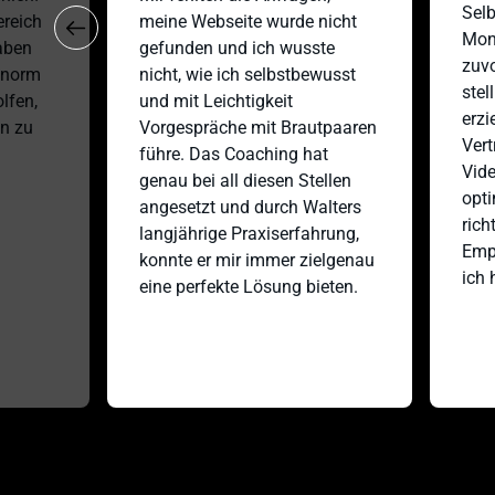
Selbsts
ch 
meine Webseite wurde nicht 
Monate
n 
gefunden und ich wusste 
zuvor.
rm 
nicht, wie ich selbstbewusst 
stelli
n, 
und mit Leichtigkeit 
erzielt
u 
Vorgespräche mit Brautpaaren 
Vertrie
führe. Das Coaching hat 
Videos
genau bei all diesen Stellen 
optimi
angesetzt und durch Walters 
richtig 
langjährige Praxiserfahrung, 
Empfeh
konnte er mir immer zielgenau 
ich hät
eine perfekte Lösung bieten. 