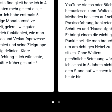
tändigkeit habe ich in 4 
YouTube-Videos oder Büchern
n mehr gelernt als je 
herauslesen kann. Walters 
 Ich habe erstmals 5-
Methoden basieren auf seiner
ge Monatsumsätze 
Praxiserfahrung, konkreten 
, gelernt, wie guter 
Schritten und "Hausaufgaben"
b funktioniert, wie man 
Er bringt einem die wichtigste
 und Verkaufsprozesse 
Punkte bei, die man braucht, 
ert und seine Zielgruppe 
um am richtigen Hebel zu 
definiert. Klare 
sitzen. Ohne Walters 
lung – ich wünschte, 
persönliche Betreuung wäre 
te früher gestartet!
ich selbst in 5 Jahren nicht au
dem Stand auf welchem ich 
heute bin.