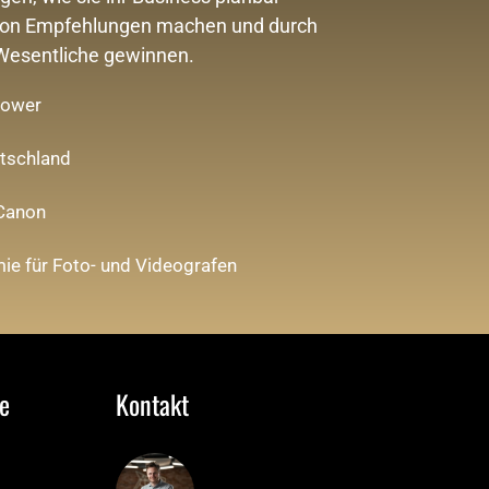
von Empfehlungen machen und durch 
 Wesentliche gewinnen.
lower
utschland
 Canon
ie für Foto- und Videografen
e
Kontakt