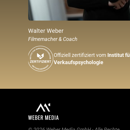
Walter Weber
Filmemacher & Coach
Offiziell zertifiziert vom 
Institut für
Verkaufspsychologie
© 2026 Weber Media GmbH - Alle Rechte 