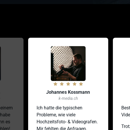
Johannes Kossmann
L
k-media.ch
nem 
Ich hatte die typischen 
Beste W
be 
Probleme, wie viele 
Videog
es 
Hochzeitsfoto- & Videografen. 
Trotz 1
n! 
Mir fehlten die Anfragen, 