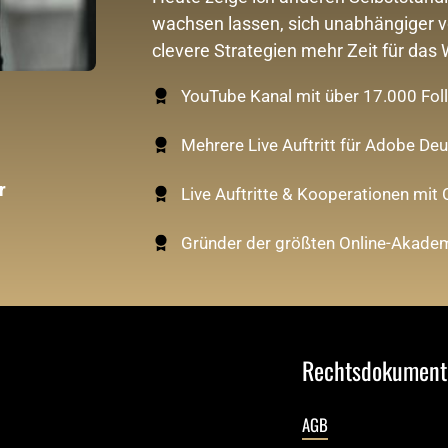
wachsen lassen, sich unabhängiger 
clevere Strategien mehr Zeit für das
YouTube Kanal mit über 17.000 Fol
Mehrere Live Auftritt für Adobe De
 
Live Auftritte & Kooperationen mit
Gründer der größten Online-Akadem
Rechtsdokument
AGB