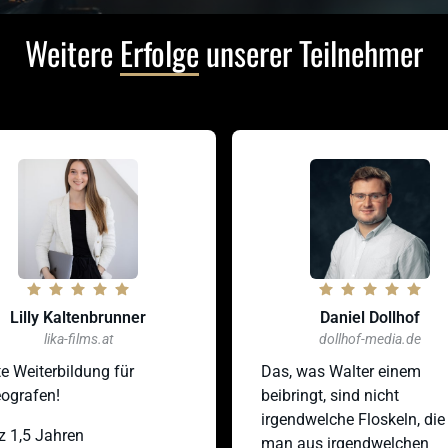
Weitere 
Erfolge
 unserer Teilnehmer
illy Kaltenbrunner
Daniel Dollhof
lika-films.at
dollhof-media.de
eiterbildung für 
Das, was Walter einem 
rafen!
beibringt, sind nicht 
irgendwelche Floskeln, die 
,5 Jahren 
man aus irgendwelchen 