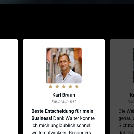
Karl Braun
Kris
karlbraun.net
hochz
Beste Entscheidung für mein 
Die Weite
Business! 
Dank Walter konnte 
genau das
ich mich unglaublich schnell 
Sichtbark
weiterentwickeln. Besonders 
das Ganze