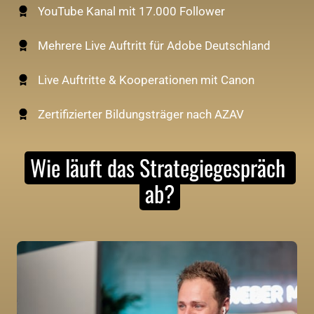
YouTube Kanal mit 17.000 Follower
Mehrere Live Auftritt für Adobe Deutschland
Live Auftritte & Kooperationen mit Canon
Zertifizierter Bildungsträger nach AZAV
Wie 
läuft 
das 
Strategiegespräch 
ab?